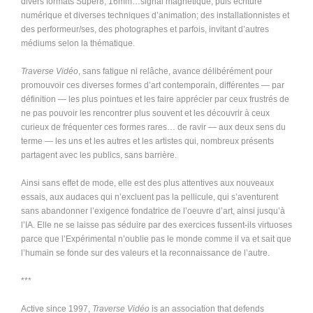
divers formats Super8, 16mm…signal magnétique, puis écriture
numérique et diverses techniques d’animation; des installationnistes et
des performeur/ses, des photographes et parfois, invitant d’autres
médiums selon la thématique.
Traverse Vidéo
, sans fatigue ni relâche, avance délibérément pour
promouvoir ces diverses formes d’art contemporain, différentes — par
définition — les plus pointues et les faire apprécier par ceux frustrés de
ne pas pouvoir les rencontrer plus souvent et les découvrir à ceux
curieux de fréquenter ces formes rares… de ravir — aux deux sens du
terme — les uns et les autres et les artistes qui, nombreux présents
partagent avec les publics, sans barrière.
Ainsi sans effet de mode, elle est des plus attentives aux nouveaux
essais, aux audaces qui n’excluent pas la pellicule, qui s’aventurent
sans abandonner l’exigence fondatrice de l’oeuvre d’art, ainsi jusqu’à
l’IA. Elle ne se laisse pas séduire par des exercices fussent-ils virtuoses
parce que l’Expérimental n’oublie pas le monde comme il va et sait que
l’humain se fonde sur des valeurs et la reconnaissance de l’autre.
***
Active since 1997,
Traverse Vidéo
is an association that defends