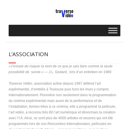
Skip
to
content
L’ASSOCIATION
«J’essaie de risquer la mort de ce que je sais faire comme la seule
possibilité de
survie.»
— J.L. Godard,
lors d’un entretien en 1980
Traverse Vidéo
, association active depuis 1997 défend l’art
expérimental, d’emblée à Toulouse puis hors les murs y compris
internationalement. Pionnière non seulement dans la programmation
du cinéma expérimental mais aussi de la performance et de
l’installation, formes liées à ce cinéma; elle a programmé la pellicule,
l’art vidéo, a reconnu très tôt l’art numérique et désormais la création
avec l’I.A. Ainsi, ce sont plus de 4000 artistes et oeuvres qui ont été
programmés lors de nos Rencontres Internationales, pellicules en