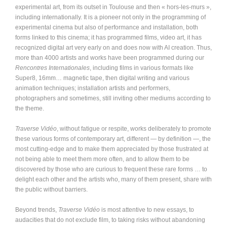
experimental art, from its outset in Toulouse and then « hors-les-murs »,
including internationally. It is a pioneer not only in the programming of
experimental cinema but also of performance and installation, both
forms linked to this cinema; it has programmed films, video art, it has
recognized digital art very early on and does now with AI creation. Thus,
more than 4000 artists and works have been programmed during our
Rencontres Internationales
, including films in various formats like
Super8, 16mm… magnetic tape, then digital writing and various
animation techniques; installation artists and performers,
photographers and sometimes, still inviting other mediums according to
the theme.
Traverse Vidéo
, without fatigue or respite, works deliberately to promote
these various forms of contemporary art, different — by definition —, the
most cutting-edge and to make them appreciated by those frustrated at
not being able to meet them more often, and to allow them to be
discovered by those who are curious to frequent these rare forms … to
delight each other and the artists who, many of them present, share with
the public without barriers.
Beyond trends,
Traverse Vidéo
is most attentive to new essays, to
audacities that do not exclude film, to taking risks without abandoning