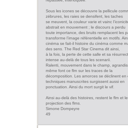
repassée, interloquée.
Sous les icones se découvre la pellicule com
zébrures, les raies se densifent, les taches
se meuvent, la couleur varie et vainc l’iconici
abstrait en mouvement ; le discours a perdu
toute importance, des bruits remplacent les p
transforme l’image référentielle en motifs. Ains
cinéma se fait-il histoire du cinéma comme ma
des sens. The Red Star Cinema dit ainsi,
à la fois, la perte de cette salle et sa résurre
intense au-delà de tous les scenarii.
Ralenti, mouvement dans le champ, agrandiss
même font ce flm sur les traces de la
décomposition. Les amorces se déclinent en ch
techniques manuscrites surgissent aussi en
ponctuation. Ainsi du mort surgit le vif.
Ainsi au-delà des histoires, restent le flm et l
projection des flms.
Simone Dompeyre
49