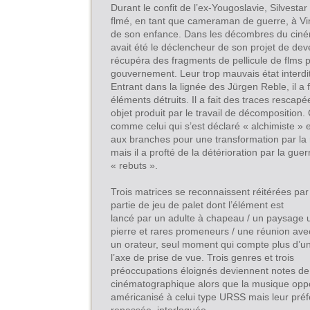
Durant le confit de l’ex-Yougoslavie, Silvesta
flmé, en tant que cameraman de guerre, à Vink
de son enfance. Dans les décombres du ciné
avait été le déclencheur de son projet de deve
récupéra des fragments de pellicule de flms p
gouvernement. Leur trop mauvais état interdit
Entrant dans la lignée des Jürgen Reble, il a fa
éléments détruits. Il a fait des traces resca
objet produit par le travail de décomposition. 
comme celui qui s’est déclaré « alchimiste » 
aux branches pour une transformation par la n
mais il a profté de la détérioration par la guerr
« rebuts ».
Trois matrices se reconnaissent réitérées pa
partie de jeu de palet dont l’élément est
lancé par un adulte à chapeau / un paysage 
pierre et rares promeneurs / une réunion ave
un orateur, seul moment qui compte plus d’un p
l’axe de prise de vue. Trois genres et trois
préoccupations éloignés deviennent notes de c
cinématographique alors que la musique oppo
américanisé à celui type URSS mais leur préfèr