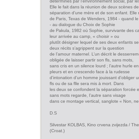
déterminés par l’environnement social, par les
Elle le fait dans la réunion de deux scènes de
séparation d’une mère et de son enfant. Elle m
de Paris, Texas de Wenders, 1984 - quand le j
- au dialogue du Choix de Sophie
de Pakula, 1982 où Sophie, survivante des ca
leur arrivée au camp, « choisir » ou
plutôt désigner lequel de ses deux enfants s
deux récits s’agrippent sur la question
de l’amour maternel. L’un décrit le desserre
obligée de laisser partir son fls, sans mots,
sans cris en un silence lourd ; l’autre hurle 
pleurs et en crescendo face à la rudesse
d’intonation d’un homme jouissant d’obliger 
fls ou de sa flle sera mis à mort. Dans
les deux se confondent la séparation forcée et
sans mots regarde, l’autre sans visage
dans ce montage vertical, sanglote « Non, ne 
D.S
Silvestar KOLBAS, Kino crvena zvijezda / Th
(Croat.)