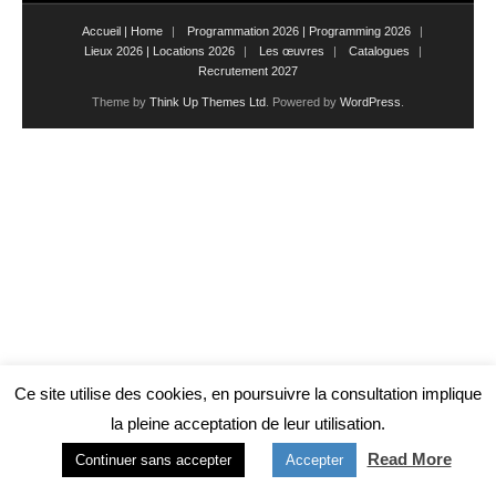
Accueil | Home
Programmation 2026 | Programming 2026
Lieux 2026 | Locations 2026
Les œuvres
Catalogues
Recrutement 2027
Theme by
Think Up Themes Ltd
. Powered by
WordPress
.
Ce site utilise des cookies, en poursuivre la consultation implique
la pleine acceptation de leur utilisation.
Read More
Continuer sans accepter
Accepter