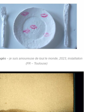
agès
–
je suis amoureuse de tout le monde
, 2023, installation
(FR – Toulouse)