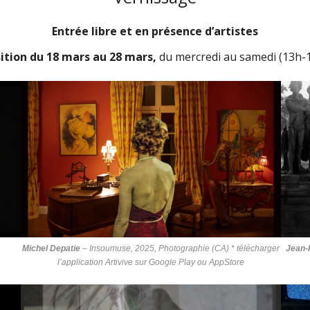
Entrée libre et en présence d’artistes
ition du 18 mars au 28 mars,
du mercredi au samedi (13h-
Michel Depatie
–
Insoumuse
, 2025, Photographie (CA) * télécharger
Jean-
l’application Artivive sur Google Play ou AppStore