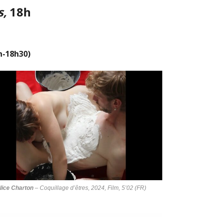
s,
18h
h-18h30)
lice Charton
–
Coquillage d’êtres
, 2024, Film, 5’02 (FR)