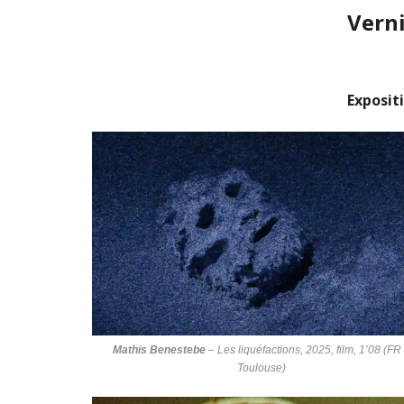
Vern
Exposit
Mathis Benestebe
–
Les liquéfactions
, 2025, film, 1’08 (FR
Toulouse)