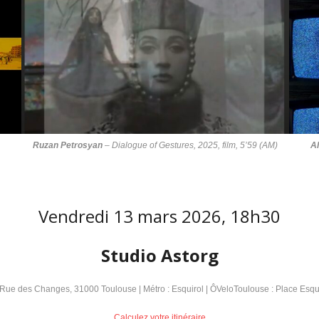
Ruzan Petrosyan
–
Dialogue of Gestures
, 2025, film, 5’59 (AM)
A
Vendredi 13 mars 2026, 18h30
Studio Astorg
Rue des Changes, 31000 Toulouse | Métro : Esquirol | ÔVeloToulouse : Place Esqu
Calculez votre itinéraire