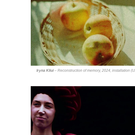
Iryna Kliui
–
Reconstruction of memory
, 2024, installation (