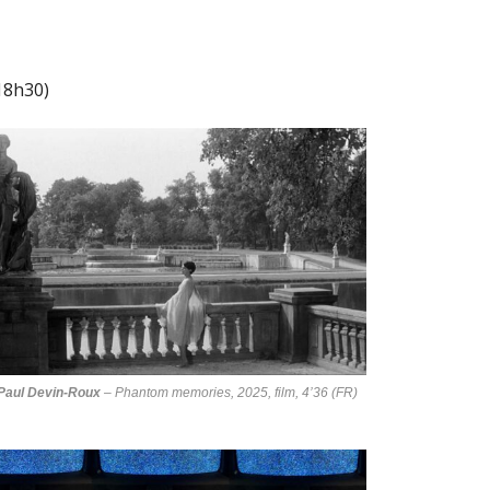
18h30)
Paul Devin-Roux
–
Phantom memories
, 2025, film, 4’36 (FR)