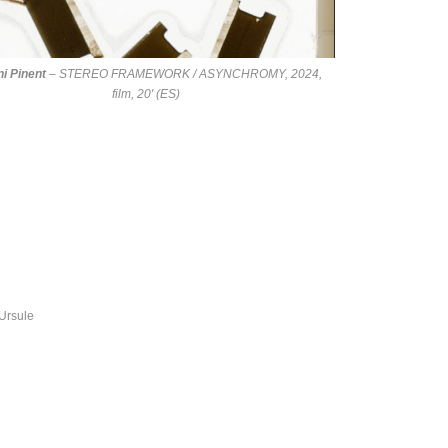
i Pinent
–
STEREO FRAMEWORK / ASYNCHROMY
, 2024,
film, 20′ (ES)
Ursule