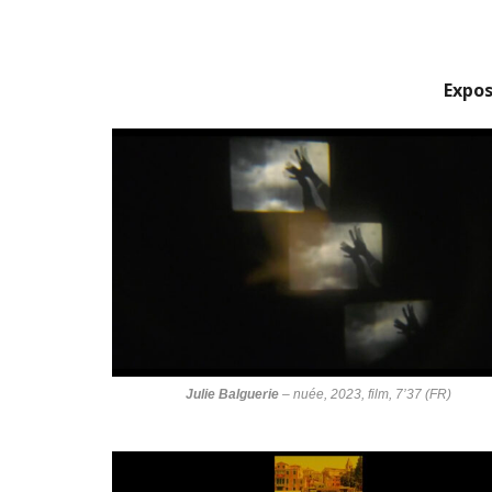
Expos
Julie Balguerie
–
nuée
, 2023, film, 7’37 (FR)