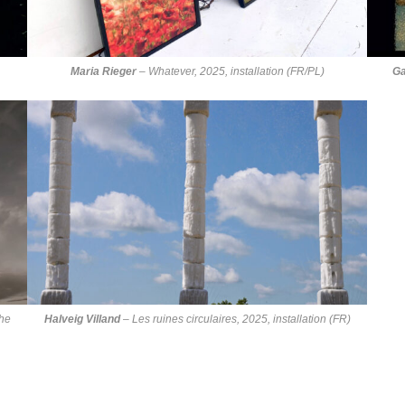
Maria Rieger
–
Whatever
, 2025, installation (FR/PL)
Ga
the
Halveig Villand
–
Les ruines circulaires
, 2025, installation (FR)