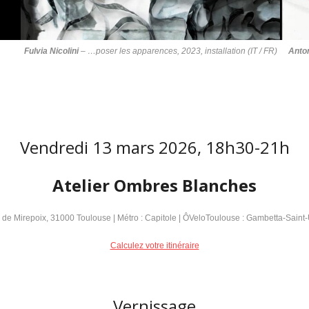
,
Fulvia Nicolini
–
…poser les apparences
, 2023, installation (IT / FR)
Anton
Vendredi 13 mars 2026, 18h30-21h
Atelier Ombres Blanches
 de Mirepoix, 31000 Toulouse | Métro : Capitole | ÔVeloToulouse : Gambetta-Saint-
Calculez votre itinéraire
Vernissage