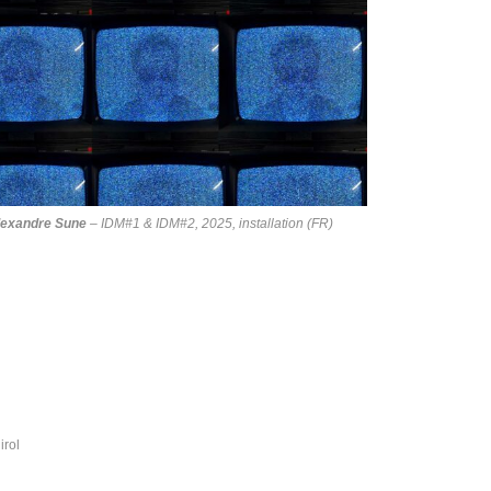
lexandre Sune
–
IDM#1 & IDM#2
, 2025, installation (FR)
irol