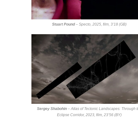
Stuart Pound
–
Specto
, 2025, film, 3’18 (GB)
Sergey Shabohin
–
Atlas of Tectonic Landscapes: Through 
Eclipse Corridor
, 2023, film, 23’56 (BY)