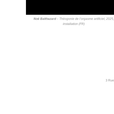
Noé Balthazard
–
Théogonie de l’orgasme artificiel
, 2025
installation (FR)
3 Rue