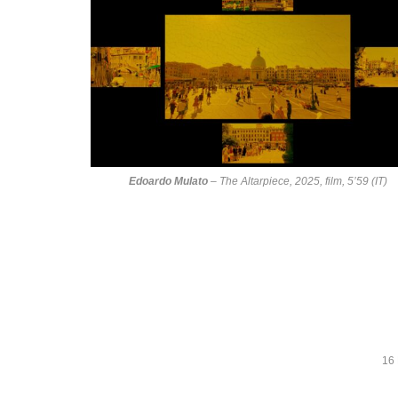
Edoardo Mulato
–
The Altarpiece
, 2025, film, 5’59 (IT)
16 