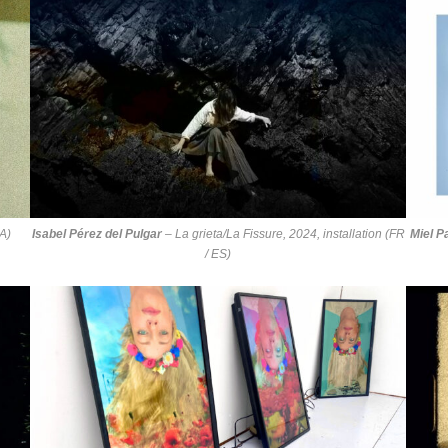
UA)
Isabel Pérez del Pulgar
–
La grieta/La Fissure
, 2024, installation (FR
Miel P
/ ES)