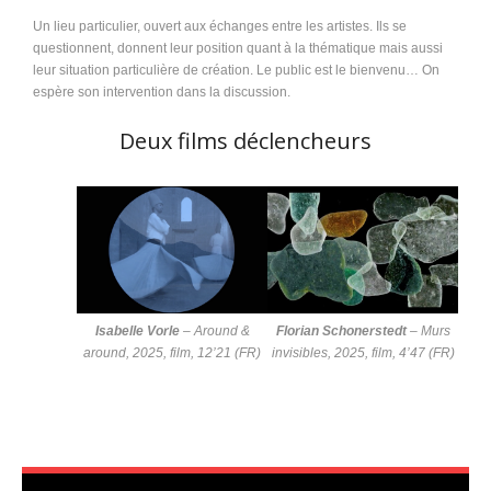
Un lieu particulier, ouvert aux échanges entre les artistes. Ils se
questionnent, donnent leur position quant à la thématique mais aussi
leur situation particulière de création. Le public est le bienvenu… On
espère son intervention dans la discussion.
Deux films déclencheurs
Isabelle Vorle
–
Around &
Florian Schonerstedt
–
Murs
around
, 2025, film, 12’21 (FR)
invisibles
, 2025, film, 4’47 (FR)