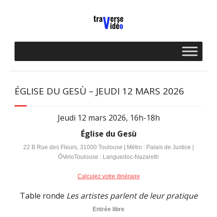
Skip
to
content
ÉGLISE DU GESÙ – JEUDI 12 MARS 2026
Jeudi 12 mars 2026, 16h-18h
Église du Gesù
22 B Rue des Fleurs, 31000 Toulouse | Métro : Palais de Justice |
ÔVeloToulouse : Languedoc-Nazareth
Calculez votre itinéraire
Table ronde
Les artistes parlent de leur pratique
Entrée libre