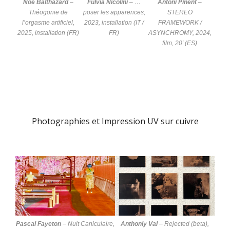
Noé Balthazard
–
Fulvia Nicolini
–
…
Antoni Pinent
–
Théogonie de
poser les apparences
,
STEREO
l’orgasme artificiel
,
2023, installation (IT /
FRAMEWORK /
2025, installation (FR)
FR)
ASYNCHROMY
, 2024,
film, 20′ (ES)
Photographies et Impression UV sur cuivre
Pascal Fayeton
–
Nuit Caniculaire
,
Anthoniy Val
–
Rejected (beta)
,