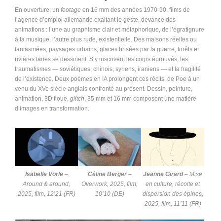
En ouverture, un
footage
en 16 mm des années 1970-90, films de
l’agence d’emploi allemande exaltant le geste, devance des
animations : l’une au graphisme clair et métaphorique, de l’égratignure
à la musique, l’autre plus rude, existentielle. Des maisons réelles ou
fantasmées, paysages urbains, glaces brisées par la guerre, forêts et
rivières taries se dessinent. S’y inscrivent les corps éprouvés, les
traumatismes — soviétiques, chinois, syriens, iraniens — et la fragilité
de l’existence. Deux poèmes en IA prolongent ces récits, de Poe à un
venu du XVe siècle anglais confronté au présent. Dessin, peinture,
animation, 3D floue,
glitch
, 35 mm et 16 mm composent une matière
d’images en transformation.
Isabelle Vorle
–
Céline Berger
–
Jeanne Girard
–
Mise
Around & around
,
Overwork
, 2025, film,
en culture, récolte et
2025, film, 12’21 (FR)
10’10 (DE)
dispersion des épines
,
2025, film, 11’11 (FR)