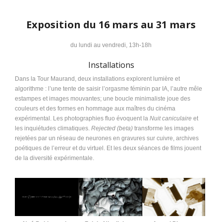
Exposition du 16 mars au 31 mars
du lundi au vendredi, 13h-18h
Installations
Dans la Tour Maurand, deux installations explorent lumière et
algorithme : l’une tente de saisir l’orgasme féminin par IA, l’autre mêle
estampes et images mouvantes; une boucle minimaliste joue des
couleurs et des formes en hommage aux maîtres du cinéma
expérimental. Les photographies fluo évoquent la
Nuit caniculaire
et
les inquiétudes climatiques.
Rejected (beta)
transforme les images
rejetées par un réseau de neurones en gravures sur cuivre, archives
poétiques de l’erreur et du virtuel. Et les deux séances de films jouent
de la diversité expérimentale.