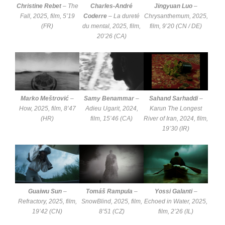
Christine Rebet
–
The
Charles-André
Jingyuan Luo
–
Fall
, 2025, film, 5’19
Coderre
–
La dureté
Chrysanthemum
, 2025,
(FR)
du mental
, 2025, film,
film, 9’20 (CN / DE)
20’26 (CA)
Marko Meštrović
–
Samy Benammar
–
Sahand Sarhaddi
–
How
, 2025, film, 8’47
Adieu Ugarit
, 2024,
Karun The Longest
(HR)
film, 15’46 (CA)
River of Iran
, 2024, film,
19’30 (IR)
Guaiwu Sun
–
Tomáš Rampula
–
Yossi Galanti
–
Refractory
, 2025, film,
SnowBlind
, 2025, film,
Echoed in Water
, 2025,
19’42 (CN)
8’51 (CZ)
film, 2’26 (IL)