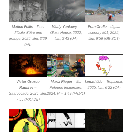
Matice Follis
–
Il est
Vitaly Yankovy
–
Fran Orallo
–
digital
difficile d’être une
Glass House
, 2022,
scenery #01
, 2025,
grange
, 2025, film, 3’29
film, 3’43 (UA)
film, 6’56 (GB-SCT)
(FR)
Victor Orozco
Maria Rieger
–
Ma
lamathilde
–
Tropismat
,
Ramirez
–
Pologne Imaginaire
,
2025, film, 6’22 (CA)
Saarvocado
, 2025, film,
2024, film, 1’49 (FR/PL)
7’55 (MX / DE)