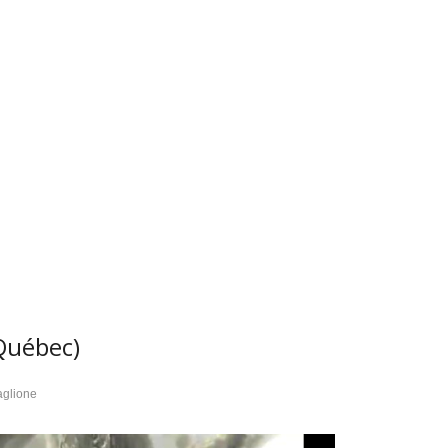
Québec)
aglione