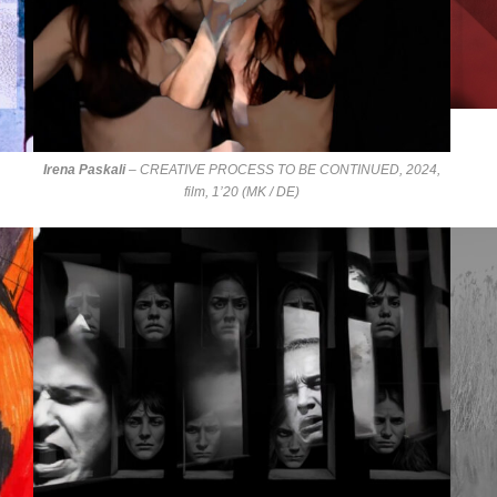
Irena Paskali
–
CREATIVE PROCESS TO BE CONTINUED
, 2024,
film, 1’20 (MK / DE)