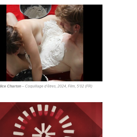
lice Charton
–
Coquillage d’êtres
, 2024, Film, 5’02 (FR)