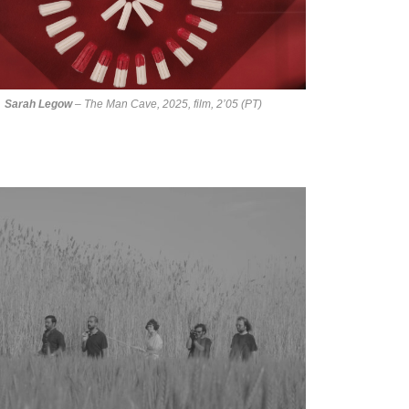
Sarah Legow
–
The Man Cave
, 2025, film, 2’05 (PT)