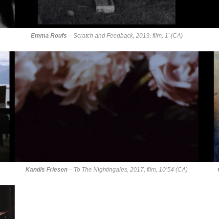
)
Emma Roufs
–
Scratch and Feedback
, 2019, film, 1′ (CA)
Kandis Friesen
–
To The Nightingales
, 2017, film, 10’54 (CA)