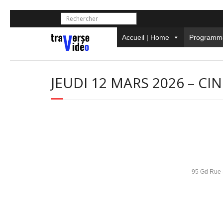
Skip
to
content
Accueil | Home
Programma
JEUDI 12 MARS 2026 – CI
95 Gd Rue S