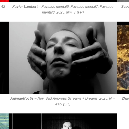
3’42
Xavier Lambert
–
Paysage mental6, Paysage mental7, Paysage
Sepe
mental8
, 2025, film, 3′ (FR)
AnimaeNoctis
–
Novi Sad Amorous Screams + Dreams
, 2025, film,
Zha
4’09 (SR)