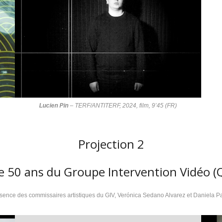
Lucien Pin
–
TERF/ANTITERF
, 2024, film, 9’45 (FR)
Projection 2
le 50 ans du Groupe Intervention Vidéo (
sence des commissaires artistiques du GIV,
Verónica Sedano Alvarez et Daniela P