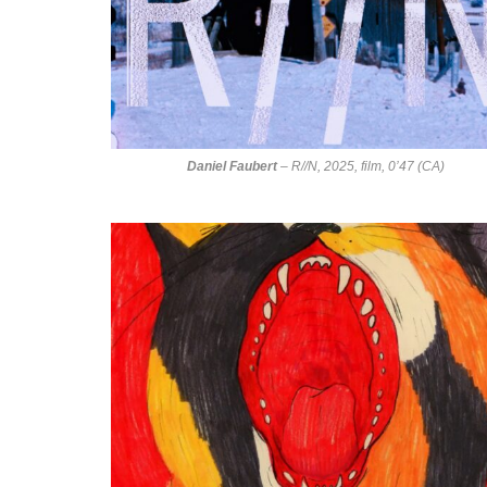
Daniel Faubert
–
R//N
, 2025, film, 0’47 (CA)