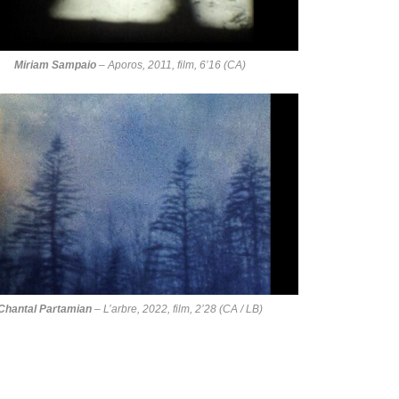
Miriam Sampaio
–
Aporos
, 2011, film, 6’16 (CA)
Chantal Partamian
–
L’arbre
, 2022, film, 2’28 (CA / LB)