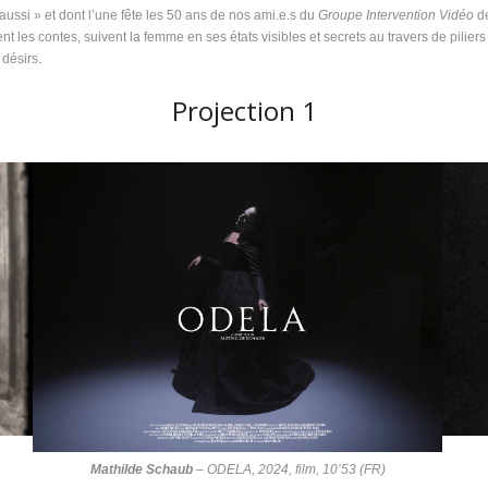
ussi » et dont l’une fête les 50 ans de nos ami.e.s du
Groupe Intervention Vidéo
de
sent les contes, suivent la femme en ses états visibles et secrets au travers de piliers
 désirs.
Projection 1
Mathilde Schaub
–
ODELA
, 2024, film, 10’53 (FR)