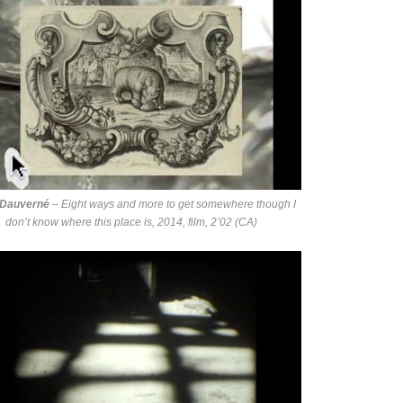
 Dauverné
–
Eight ways and more to get somewhere though I
don’t know where this place is
, 2014, film, 2’02 (CA)