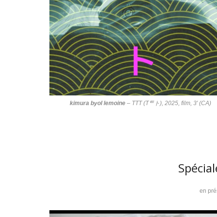
kimura byol lemoine
–
TTT (Tᄐト)
, 2025, film, 3′ (CA)
Spécia
en pré