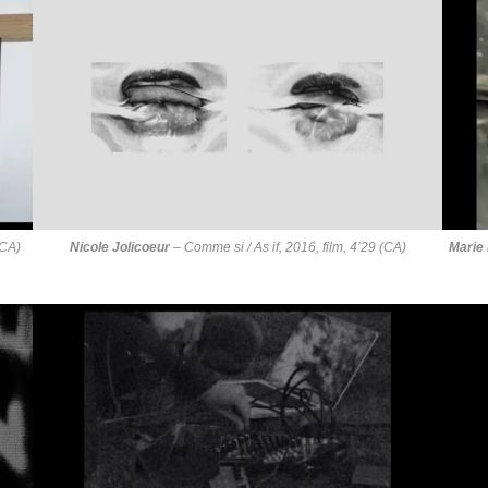
 CA)
Nicole Jolicoeur
–
Comme si / As if
, 2016, film, 4’29 (CA)
Marie