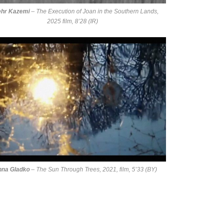
hr Kazemi
–
The Execution of Joan in the Southern Lands
,
2025 film, 8’28 (IR)
nna Gladko
–
The Sun Through Trees
, 2021, film, 5’33 (BY)