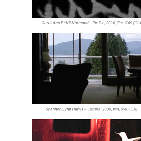
Carol-Ann Belzil-Normand
–
Pic Pic
, 2024, film, 6’49 (CA
Shannon Lynn Harris
–
Lacuna
, 2008, film, 9’40 (CA)