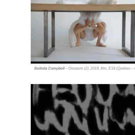
Belinda Campbell
–
Ossature (2)
, 2018, film, 3’18 (Québec –