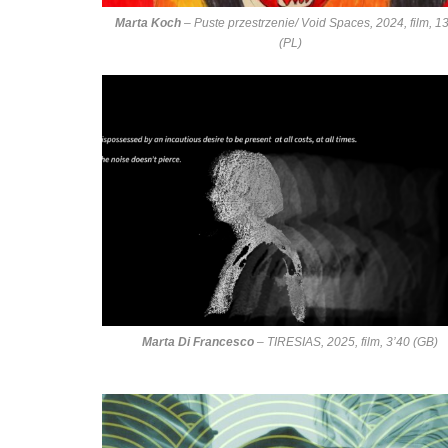
Marta Koch
–
Puste przestrzenie/ Void Spaces
, 2024, film, 1
(PL)
Marta Di Francesco
–
TIRESIAS
, 2025, film, 3’40 (GB)