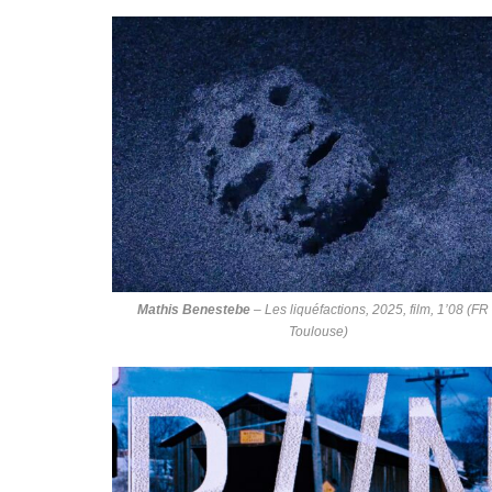
Mathis Benestebe
–
Les liquéfactions
, 2025, film, 1’08 (FR
Toulouse)