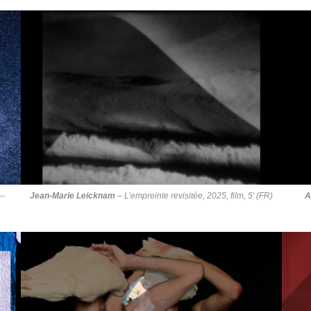
 –
Jean-Marie Leicknam
–
L’empreinte revisitée
, 2025, film, 5′ (FR)
A