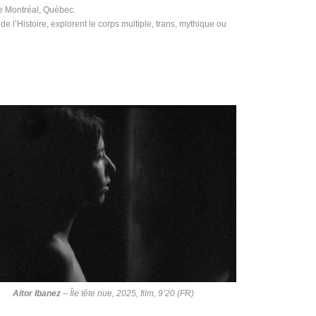
 Montréal, Québec.
 de l’Histoire, explorent le corps multiple, trans, mythique ou
Aitor Ibanez
–
Île tête nue
, 2025, film, 9’20 (FR)