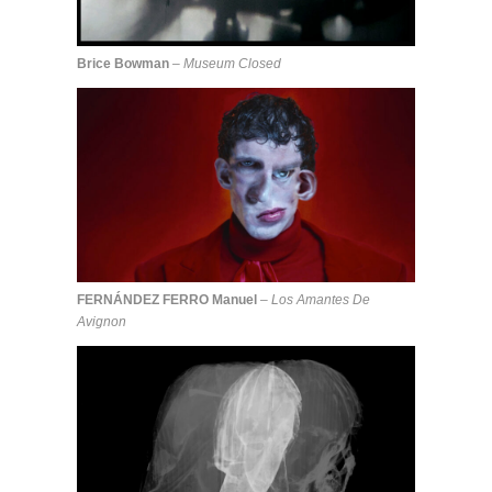
Brice Bowman
–
Museum Closed
FERNÁNDEZ FERRO Manuel
–
Los Amantes De
Avignon