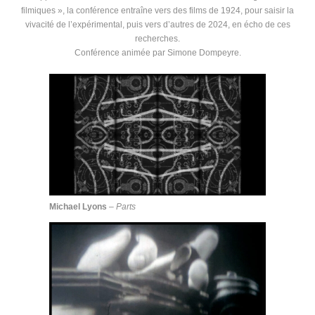
filmiques », la conférence entraîne vers des films de 1924, pour saisir la
vivacité de l’expérimental, puis vers d’autres de 2024, en écho de ces
recherches.
Conférence animée par Simone Dompeyre.
Michael Lyons
–
Parts