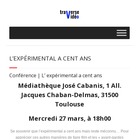
Skip
to
content
L’EXPÉRIMENTAL A CENT ANS
Conférence | L’ expérimental a cent ans
Médiathèque José Cabanis, 1 All.
Jacques Chaban-Delmas, 31500
Toulouse
Mercredi 27 mars, à 18h00
Se souvenir que l’expérimental a cent ans mais reste méconnu… Pour
apprécier ces autres manières de faire film et les « avant-gardes