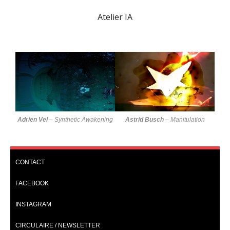
Atelier IA
Adrien Vel
–
Synthetic Awakening
Astrid Busch
–
Manitulation
CONTACT
FACEBOOK
INSTAGRAM
CIRCULAIRE / NEWSLETTER