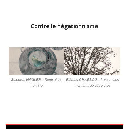
Contre le négationnisme
Solomon NAGLER
–
Song of the
Etienne CHAILLOU
–
Les oreilles
holy fire
n’ont pas de paupières