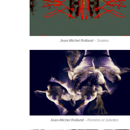
Jean-Michel Rolland
–
Snakes
Jean-Michel Rolland
–
Roméos et Juliettes