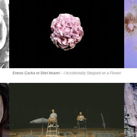
Eneos Çarka et Stivi Imami
–
I Accidentally Stepped on a Flower