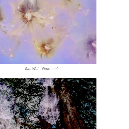
Gao Wei
–
Flower rain