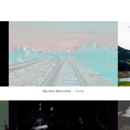
Myriam Bessette
–
Sente