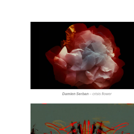
Damien Serban
–
crisis flower