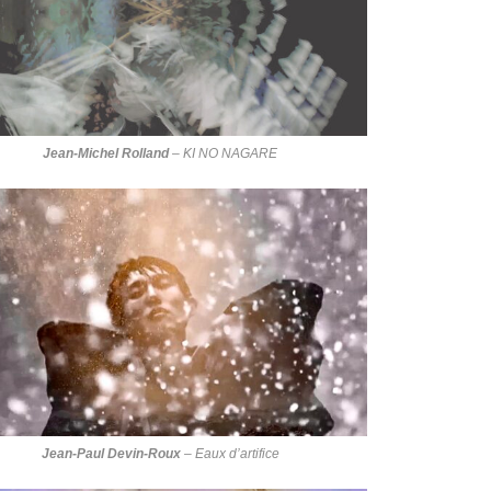
Jean-Michel Rolland
–
KI NO NAGARE
Jean-Paul Devin-Roux
–
Eaux d’artifice