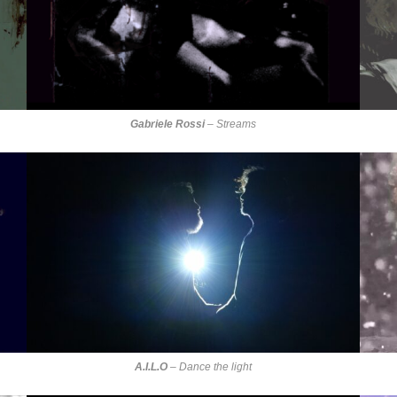
Gabriele Rossi
–
Streams
A.I.L.O
–
Dance the light