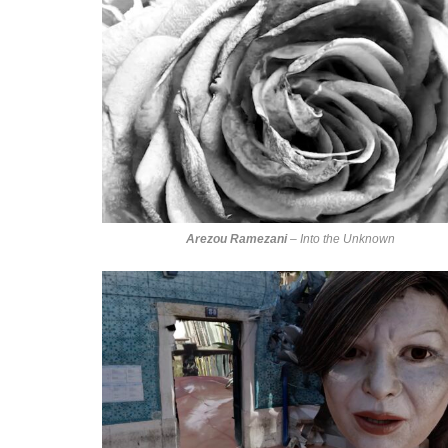
Arezou Ramezani
–
Into the Unknown