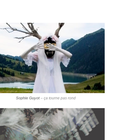
Sophie Guyot
–
ça tourne pas rond