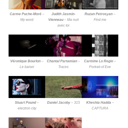
Carme Puche-Moré
–
Judith Jasmin-
Ruzan Petrosyan
–
My word
Vienneau
–
Ma nuit
Find me
avec toi
Véronique Bourlon
–
Chantal Partamian
–
Carmine Lo Regio
–
Le baiser
Traces
Portrait of Eve
Stuart Pound
–
Daniel Jacoby
–
315
Kheshia Hadda
–
electron city
CAPTURA