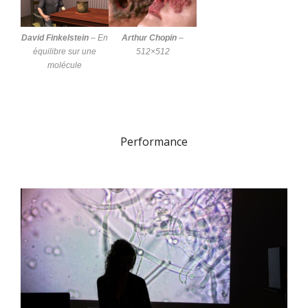
David Finkelstein
–
En
Arthur Chopin
–
équilibre sur une
512×512
molécule
Performance