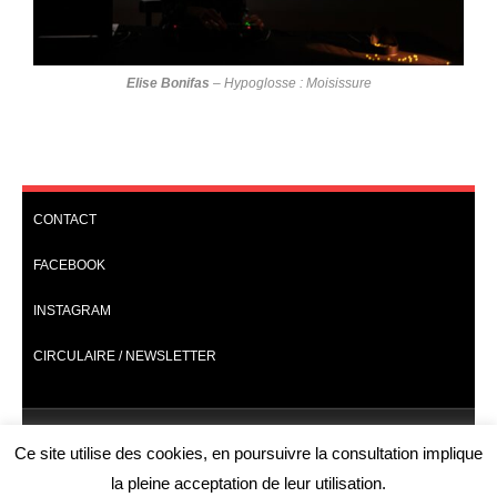
Elise Bonifas
–
Hypoglosse : Moisissure
CONTACT
FACEBOOK
INSTAGRAM
CIRCULAIRE / NEWSLETTER
Accueil | Home
Programmation 2026 | Programming 2026
Ce site utilise des cookies, en poursuivre la consultation implique
Lieux 2026 | Locations 2026
Les œuvres
Catalogues
Recrutement 2027
la pleine acceptation de leur utilisation.