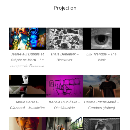
Projection
Jean-Paul Dupuis et
Thaïs Debelleix
–
Lily Trenque
–
The
Stéphane Marti
–
Le
Blackriver
Wink
banquet de Fortunata
Marie Serres-
Izabela Plucińska
–
Carme Puche-Moré
–
Giancotti
–
Musaicüm
Obok/outside
Cendres (Ashes)