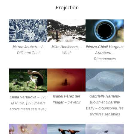
Projection
Marco Joubert
–
A
Mike Hoolboom,
–
Ihintza-Chloë Hargous
Different Goal
Wind
Aranburu
–
Rémanences
Isabel Pérez del
Gabrielle Harnois-
Elena Vertikova
–
395
Pulgar
–
Devenir
Blouin et Charline
M N.P.M. (395 meters
Dally
–
dickinsonia. les
above mean sea level)
archives sensibles