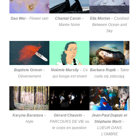
Gao Wei
–
Flower rain
Chantal Caron
–
Ella Morton
–
Crushed
Marée Noire
Between Ocean and
Sky
Baptiste Grison
–
Noémie Marsily
–
Ce
Barbara Rupik
–
Takie
Déversement
qui bouge est vivant
cuda się zdarzają
Karyna Baratava
–
Gérard Chauvin
–
Jean-Paul Dupuis et
Hyle
PARCOURS DE VIE ou
Stéphane Marti
–
le corps en question
LUEUR DANS
L’OMBRE