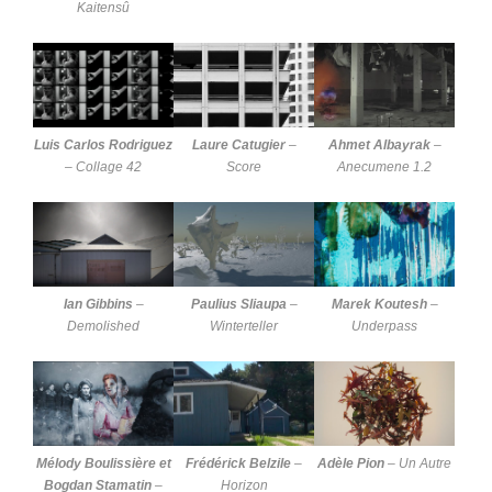
Kaitensû
Luis Carlos Rodriguez
Laure Catugier
–
Ahmet Albayrak
–
–
Collage 42
Score
Anecumene 1.2
Ian Gibbins
–
Paulius Sliaupa
–
Marek Koutesh
–
Demolished
Winterteller
Underpass
Mélody Boulissière et
Frédérick Belzile
–
Adèle Pion
–
Un Autre
Bogdan Stamatin
–
Horizon