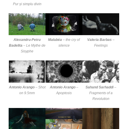
Pur și simplu divin
Alexandru-Petru
Malubéa
–
the cry of
Valeria Barbas
–
Badelita
–
Le Mythe de
silence
Feelings
Sisyphe
Antonio Arango
–
Shot
Antonio Arango
–
Sahand Sarhaddi
–
on 9.5mm
Apoptosis
Fragments of a
Revolution