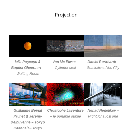
Projection
Iulia Pușcașu &
Van Mc Elwee
–
Daniel Burkhardt
–
Baptist Gheeraert
–
Cylinder seal
Semiotics of the City
Waiting Room
Guillaume Beinat
Christophe Laventure
Nenad Nedeljkov
–
Prunet & Jeremy
–
le portable oublié
Night for a lost one
Delhuvenne – Tokyo
Kaitensû
–
Tokyo