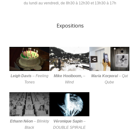
du lundi au vendredi, de 8h30 à 12h30 et 13h30 à 17h
Expositions
Leigh Davis
–
Feeling
Mike Hoolboom,
–
Maria Korporal
–
Qat
Tones
Wind
Qube
Ethann Néon
–
Blinkity
Véronique Sapin
–
Black
DOUBLE SPIRALE