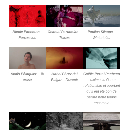
Nicole Panneton
–
Chantal Partamian
–
Paulius Sliaupa
–
Percussion
Traces
Winterteller
Anaïs Pélaquier
–
To
Isabel Pérez del
Gaëlle Pertel Pacheco
erase
Pulgar
–
Devenir
–
extime, to O, our
relationship et pourtant
qu’il eut été bon de
perdre notre temps
ensemble