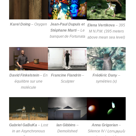
Karel Doing
–
Oxygen
Jean-Paul Dupuis et
Elena Vertikova
–
395
Stéphane Marti
–
Le
M N.P.M. (395 meters
banquet de Fortunata
above mean sea level)
David Finkelstein
–
En
Francine Flandrin
–
Frédéric Dany
–
équilibre sur une
Sculpter
symétries (x)
molécule
Gabriel GaBuKa
–
Lost
Ian Gibbins
–
Anna Grigorian
–
in an Asynchronous
Demolished
Silence IV / Լռության