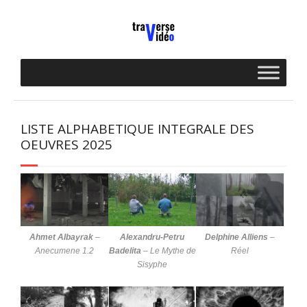
Skip
to
content
LISTE ALPHABETIQUE INTEGRALE DES
OEUVRES 2025
Ahmet Albayrak
–
Alexandru-Petru
Delphine Alliens
–
Anecumene 1.2
Badelita
–
Le Mythe de
Réel
Sisyphe