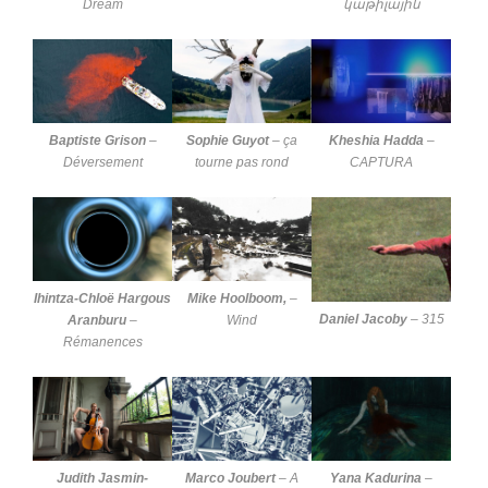
Dream
կաթիլային
Baptiste Grison
–
Sophie Guyot
–
ça
Kheshia Hadda
–
Déversement
tourne pas rond
CAPTURA
Ihintza-Chloë Hargous
Mike Hoolboom,
–
Daniel Jacoby
–
315
Aranburu
–
Wind
Rémanences
Judith Jasmin-
Marco Joubert
–
A
Yana Kadurina
–