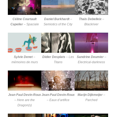
Céline Courtault
Daniel Burkhardt
–
Thaïs Debelleix
–
Capelier
–
Spaciale
Semiotics of the City
Blackriver
Sylvie Denet
–
Didier Desplats
–
Les
Sandrine Deumier
–
mémoires de murs
Titans
Electrical-darkness
Jean Paul Devin-Roux
Jean-Paul Devin-Roux
Marijn Dijkmeijer
–
–
Here are the
–
Eaux d’artifice
Parched
Dragon(s)