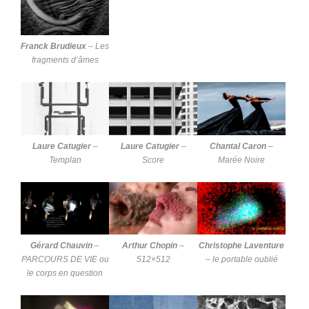
Franck Brudieux
–
Les
fragments d’âmes
Laure Catugier
–
Laure Catugier
–
Chantal Caron
–
Templan
Score
Marée Noire
Gérard Chauvin
–
Arthur Chopin
–
Christophe Laventure
PARCOURS DE VIE ou
512×512
–
le portable oublié
le corps en question