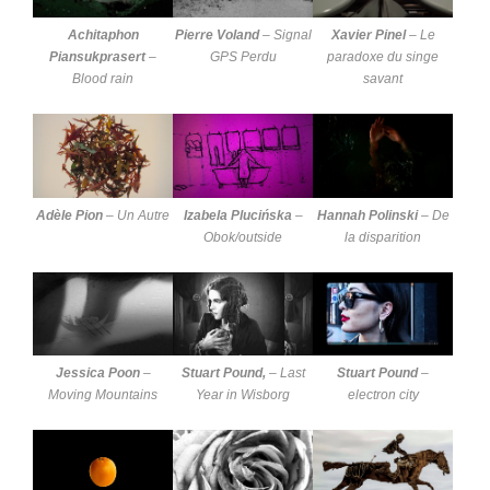
Achitaphon
Pierre Voland
–
Signal
Xavier Pinel
–
Le
Piansukprasert
–
GPS Perdu
paradoxe du singe
Blood rain
savant
Adèle Pion
–
Un Autre
Izabela Plucińska
–
Hannah Polinski
–
De
Obok/outside
la disparition
Jessica Poon
–
Stuart Pound,
–
Last
Stuart Pound
–
Moving Mountains
Year in Wisborg
electron city