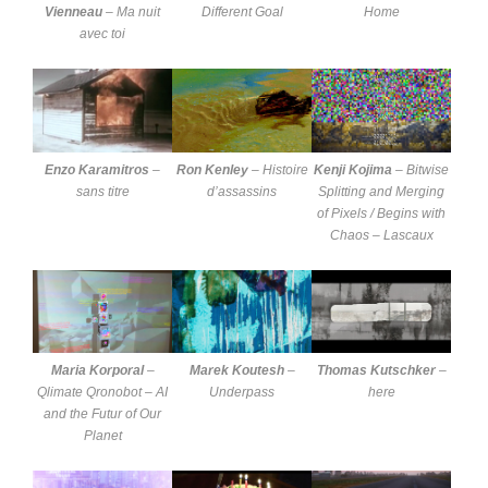
Vienneau
–
Ma nuit
Different Goal
Home
avec toi
Enzo Karamitros
–
Ron Kenley
–
Histoire
Kenji Kojima
–
Bitwise
sans titre
d’assassins
Splitting and Merging
of Pixels / Begins with
Chaos – Lascaux
Maria Korporal
–
Marek Koutesh
–
Thomas Kutschker
–
Qlimate Qronobot – AI
Underpass
here
and the Futur of Our
Planet