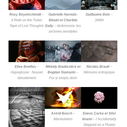
Rosy Beyelschmidt
–
Gabrielle Harnois-
Guillaume Bois
–
A Ride on the Ticker
Blouin et Charline
JAMA
Tape of Lost Thoughts
Dally
–
dickinsonia. les
archives sensibles
Elise Bonifas
–
Mélody Boulissière et
Nicolas Brault
–
Hypoglosse : Nouvel
Bogdan Stamatin
–
Mémoire entropique
ébruitement
Pur și simplu divin
Astrid Busch
–
Eneos Çarka et Stivi
Manitulation
Imami
–
I Accidentally
Stepped on a Flower