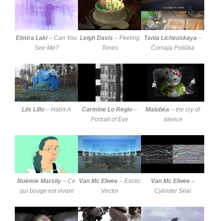
Elmira Laki
–
Can You
Leigh Davis
–
Feeling
Tania Licheuskaya
–
See Me?
Tones
Čornaja Poliŭka
Liis Lillo
–
Habit-A
Carmine Lo Regio
–
Malubéa
–
the cry of
Portrait of Eve
silence
Noémie Marsily
–
Ce
Van Mc Elwee
–
Exotic
Van Mc Elwee
–
qui bouge est vivant
Vector
Cylinder Seal