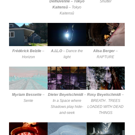
Delhuvenne – Tokyo
Shutter
Kaitensû
–
Tokyo
Kaitensû
Frédérick Belzile
–
A.I.L.O
–
Dance the
Alisa Berger
–
Horizon
light
RAPTURE
Myriam Bessette
–
Dieter Beyelschmidt
–
Rosy Beyelschmidt
–
Sente
In a Space where
BREATH . TREES
Shadows play hide-
LOADED WITH DEAD
and-seek
THINGS