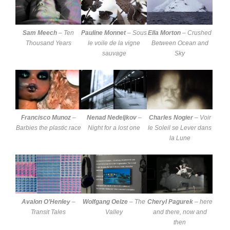
Sam Meech
–
Ten
Pauline Monnet
–
Sous
Ella Morton
–
Crushed
Thousand Years
le voile de la vigne
Between Ocean and
sauvage
Sky
Francisco Munoz
–
Nenad Nedeljkov
–
Charles Nogier
–
Voir
Barbies the plastic race
Night for a lost one
le Soleil se Lever dans
la Lune
Avalon O’Henley
–
Wolfgang Oelze
–
The
Cheryl Pagurek
–
here
Transit Tales
Valley
and there, now and
then