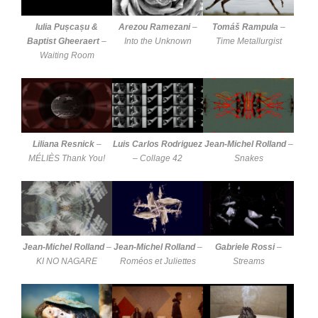
Iulia Pușcașu &
Arezou Ramezani
–
Tomáš Rampula
–
Baptist Gheeraert
–
Into the Unknown
Time Metallurgist
Waiting Room
Liliana Resnick
–
Luis Carlos Rodriguez
Jean-Michel Rolland
–
MÉLIÈS Thank You!
–
Collage 42
Snakes
Jean-Michel Rolland
–
Jean-Michel Rolland
–
Gabriele Rossi
–
KI NO NAGARE
Roméos et Juliettes
Streams