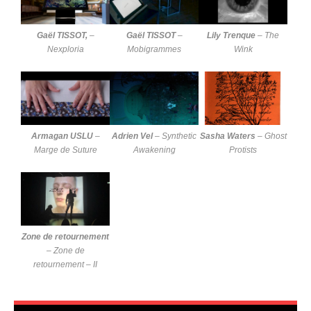
Gaël TISSOT,
–
Gaël TISSOT
–
Lily Trenque
–
The
Nexploria
Mobigrammes
Wink
Armagan USLU
–
Adrien Vel
–
Synthetic
Sasha Waters
–
Ghost
Marge de Suture
Awakening
Protists
Zone de retournement
–
Zone de
retournement – II