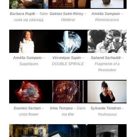
Barbara Rupik
–
Takie
Gaëtan Saint-Rémy
–
Amélia Sampaio
–
cuda się zdarzają
Oblitérer
Réminiscence
Amélia Sampaio
–
Véronique Sapin
–
Sahand Sarhaddi
–
Suppliques
DOUBLE SPIRALE
Fragments of a
Revolution
Damien Serban
–
Irina Tempea
–
Dans
Sylvanie Tendron
–
crisis flower
ma tête
Youhouuuu