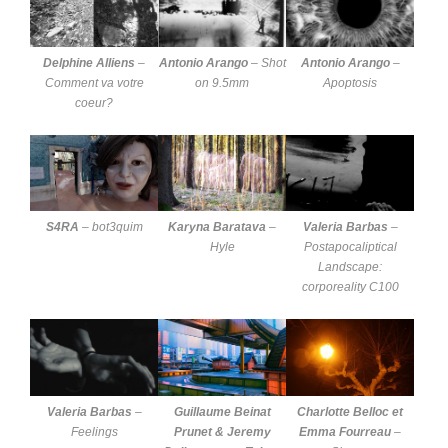
Delphine Alliens
–
Antonio Arango
–
Shot
Antonio Arango
–
Comment va votre
on 9.5mm
Apoptosis
coeur?
S4RA
–
bot3quim
Karyna Baratava
–
Valeria Barbas
–
Hyle
Postapocaliptical
Landscape:
corporeality C100
Valeria Barbas
–
Guillaume Beinat
Charlotte Belloc et
Feelings
Prunet & Jeremy
Emma Fourreau
–